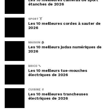
étanches de 2026
SPORT 🏋️
Les 10 meilleures cordes à sauter de
2026
MAISON 🏠
Les 10 meilleurs judas numériques de
2026
BRICO 🔧
Les 10 meilleurs tue-mouches
électriques de 2026
CUISINE 🥤
Les 10 meilleures trancheuses
électriques de 2026