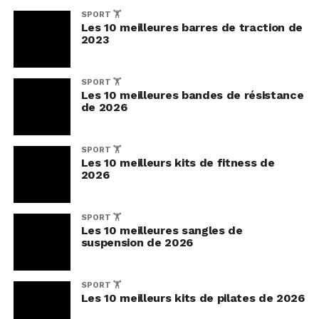
SPORT 🏋️
Les 10 meilleures barres de traction de
2023
SPORT 🏋️
Les 10 meilleures bandes de résistance
de 2026
SPORT 🏋️
Les 10 meilleurs kits de fitness de
2026
SPORT 🏋️
Les 10 meilleures sangles de
suspension de 2026
SPORT 🏋️
Les 10 meilleurs kits de pilates de 2026