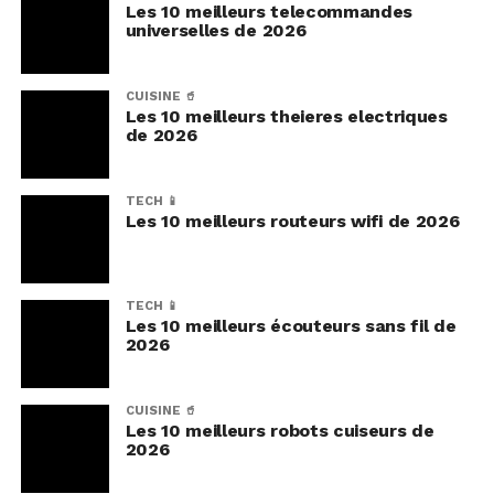
Les 10 meilleurs telecommandes
universelles de 2026
CUISINE 🥤
Les 10 meilleurs theieres electriques
de 2026
TECH 📱
Les 10 meilleurs routeurs wifi de 2026
TECH 📱
Les 10 meilleurs écouteurs sans fil de
2026
CUISINE 🥤
Les 10 meilleurs robots cuiseurs de
2026