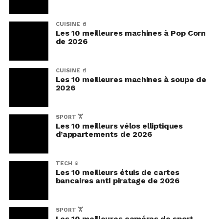
CUISINE 🥤
Les 10 meilleures machines à Pop Corn
de 2026
CUISINE 🥤
Les 10 meilleures machines à soupe de
2026
SPORT 🏋️
Les 10 meilleurs vélos elliptiques
d’appartements de 2026
TECH 📱
Les 10 meilleurs étuis de cartes
bancaires anti piratage de 2026
SPORT 🏋️
Les 10 meilleures caméras de sport