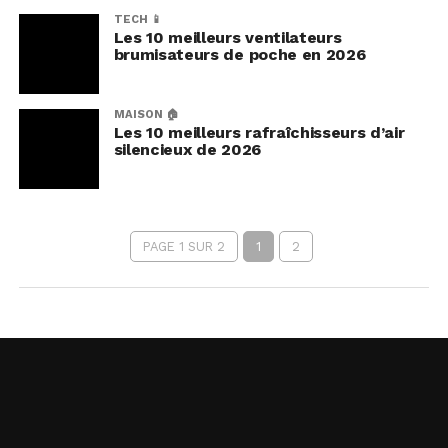
TECH 📱
Les 10 meilleurs ventilateurs
brumisateurs de poche en 2026
MAISON 🏠
Les 10 meilleurs rafraîchisseurs d’air
silencieux de 2026
PAGE 1 SUR 2
1
2