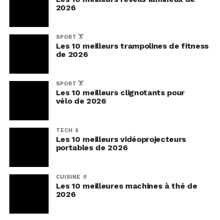
2026
SPORT 🏋️
Les 10 meilleurs trampolines de fitness
de 2026
SPORT 🏋️
Les 10 meilleurs clignotants pour
vélo de 2026
TECH 📱
Les 10 meilleurs vidéoprojecteurs
portables de 2026
CUISINE 🥤
Les 10 meilleures machines à thé de
2026