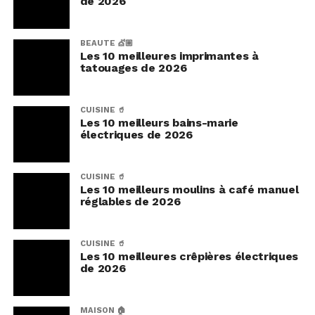
de 2026
BEAUTE 💇🏼
Les 10 meilleures imprimantes à
tatouages de 2026
CUISINE 🥤
Les 10 meilleurs bains-marie
électriques de 2026
CUISINE 🥤
Les 10 meilleurs moulins à café manuel
réglables de 2026
CUISINE 🥤
Les 10 meilleures crêpières électriques
de 2026
MAISON 🏠