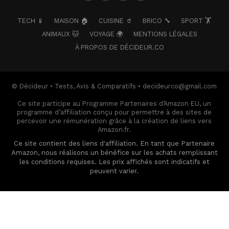
TECH 📱
MAISON 🏠
CUISINE 🥤
BRICO 🔧
SPORT 🏋️
ANIMAUX 🐱
VOYAGE 🌍
MENTIONS LÉGALES
À PROPOS DE DÉCIDEUR.CO
© Décideur • Tests, Avis & Comparatifs • decideurco@gmail.com
Ce site participe au Programme Partenaires d’Amazon EU, un
programme d’affiliation conçu pour permettre à des sites de
percevoir une rémunération grâce à la création de liens vers
Amazon.fr.
Ce site contient des liens d'affiliation. En tant que Partenaire
Amazon, nous réalisons un bénéfice sur les achats remplissant
les conditions requises. Les prix affichés sont indicatifs et
peuvent varier.