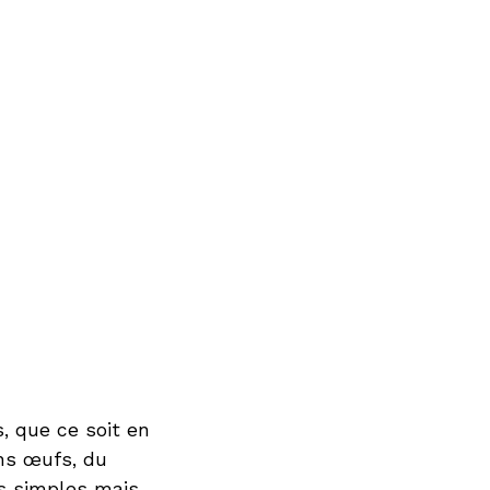
s, que ce soit en
ons œufs, du
rs simples mais