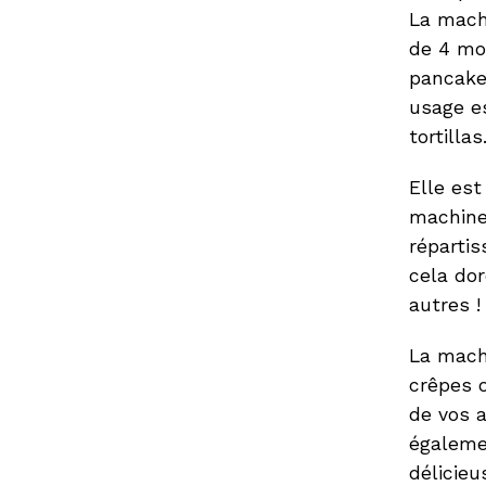
La mach
de 4 mou
pancake
usage es
tortillas
Elle est
machine 
réparti
cela dor
autres !
La mach
crêpes o
de vos a
égalemen
délicieu