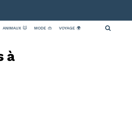
ANIMAUX 🐱
MODE 👜
VOYAGE 🌍
s à