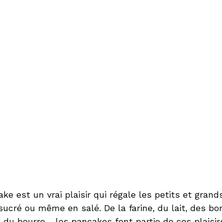
ke est un vrai plaisir qui régale les petits et grand
sucré ou même en salé. De la farine, du lait, des b
 du beurre… les pancakes font partie de ces plaisi