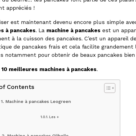
t appréciés !
iser est maintenant devenu encore plus simple avec
s à pancakes
. La
machine à pancakes
est un appare
ent à la cuisson des pancakes. C’est un appareil d
que de pancakes frais et cela facilite grandement l
s notamment pour obtenir de beaux pancakes bien 
s
10 meilleures
machines à pancakes
.
 of Contents
1. Machine à pancakes Leogreen
Les +
2. Machine à pancakes Olibelle