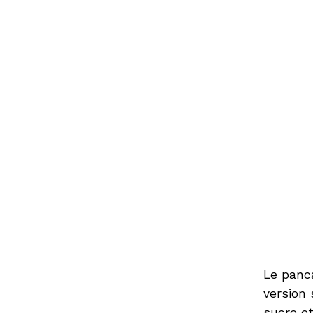
Le panca
version 
sucre et