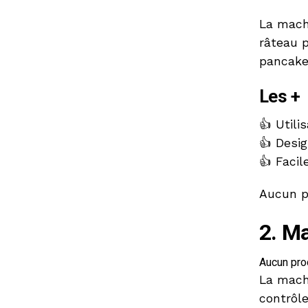
La mach
râteau p
pancake
Les +
👍 Utilis
👍 Desig
👍 Facil
Aucun p
2. Ma
Aucun prod
La mach
contrôl