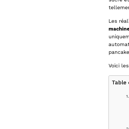
tellemen
Les réal
machine
uniquem
automati
pancake
Voici le
Table