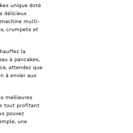
kes unique doté
e délicieux
 machine multi-
es, crumpets et
chauffez la
teau à pancakes,
ce, attendez que
en à envier aux
s meilleures
e tout profitant
ous pouvez
xemple, une