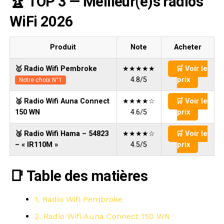
🏆 TOP 3 — Meilleur(e)s radios
WiFi 2026
Produit
Note
Acheter
🥇 Radio Wifi Pembroke
★★★★★
🛒 Voir le
4.8/5
prix
Notre choix N°1
🥈 Radio Wifi Auna Connect
★★★★☆
🛒 Voir le
150 WN
4.6/5
prix
🥉 Radio Wifi Hama – 54823
★★★★☆
🛒 Voir le
– « IR110M »
4.5/5
prix
📑 Table des matières
1. Radio Wifi Pembroke
2. Radio Wifi Auna Connect 150 WN