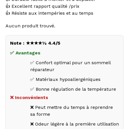
👍 Excellent rapport qualité /prix
👍 Résiste aux intempéries et au temps
Aucun produit trouvé.
Note : ★★★★½ 4.4/5
✅ Avantages
✅ Confort optimal pour un sommeil
réparateur
✅ Matériaux hypoallergéniques
✅ Bonne régulation de la température
❌ Inconvénients
❌ Peut mettre du temps à reprendre
sa forme
❌ Odeur légère à la première utilisation