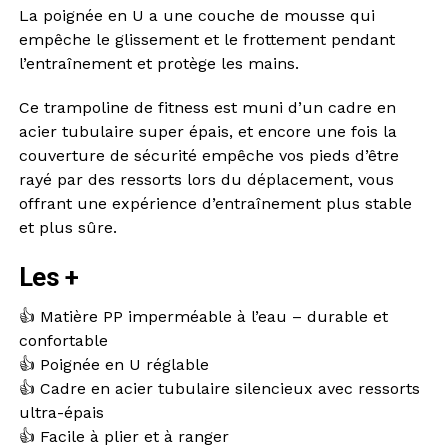
La poignée en U a une couche de mousse qui
empêche le glissement et le frottement pendant
l’entraînement et protège les mains.
Ce trampoline de fitness est muni d’un cadre en
acier tubulaire super épais, et encore une fois la
couverture de sécurité empêche vos pieds d’être
rayé par des ressorts lors du déplacement, vous
offrant une expérience d’entraînement plus stable
et plus sûre.
Les +
👍 Matière PP imperméable à l’eau – durable et
confortable
👍 Poignée en U réglable
👍 Cadre en acier tubulaire silencieux avec ressorts
ultra-épais
👍 Facile à plier et à ranger