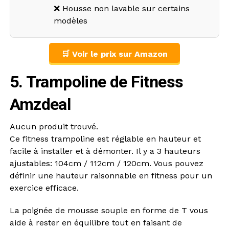
❌ Housse non lavable sur certains
modèles
🛒 Voir le prix sur Amazon
5. Trampoline de Fitness
Amzdeal
Aucun produit trouvé.
Ce fitness trampoline est réglable en hauteur et
facile à installer et à démonter. Il y a 3 hauteurs
ajustables: 104cm / 112cm / 120cm. Vous pouvez
définir une hauteur raisonnable en fitness pour un
exercice efficace.
La poignée de mousse souple en forme de T vous
aide à rester en équilibre tout en faisant de