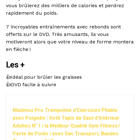
vous brûlerez des milliers de calories et perdrez
rapidement du poids.
7 incroyables entraînements avec rebonds sont
offerts sur le DVD. Très amusants, ils vous
motiveront alors que votre niveau de forme montera
en flèche !
Les +
👍Idéal pour brûler les graisses
👍DVD facile à suivre
Maximus Pro Trampoline d’Exercices Pliable
avec Poignée | Voté Tapis de Saut d’Intérieur
Adultes N° 1 | la Meilleur Qualité Gym Fitness /
Perte de Poids | avec Sac Transport, Bandes