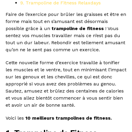
9. Trampoline de Fitness Relaxdays
Faire de l’exercice pour brûler les graisses et être en
forme mais tout en s’amusant est désormais
possible grâce à un
trampoline de fitness
! Vous
sentez vos muscles travailler mais ce n’est pas du
tout un dur labeur. Rebondir est tellement amusant
qu’on ne le sent pas comme un exercice.
Cette nouvelle forme d’exercice travaille à tonifier
les muscles et le ventre, tout en minimisant l’impact
sur les genoux et les chevilles, ce qui est donc
approprié si vous avez des problèmes au genou.
Sautez, amusez et brûlez des centaines de calories
et vous allez bientôt commencer à vous sentir bien
et avoir un air de bonne santé.
Voici les
10 meilleurs trampolines de fitness.