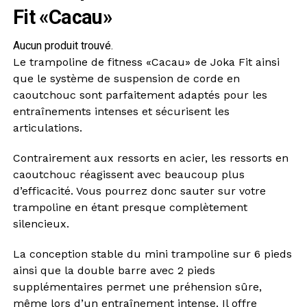
Fit «Cacau»
Aucun produit trouvé.
Le trampoline de fitness «Cacau» de Joka Fit ainsi
que le système de suspension de corde en
caoutchouc sont parfaitement adaptés pour les
entraînements intenses et sécurisent les
articulations.
Contrairement aux ressorts en acier, les ressorts en
caoutchouc réagissent avec beaucoup plus
d’efficacité. Vous pourrez donc sauter sur votre
trampoline en étant presque complètement
silencieux.
La conception stable du mini trampoline sur 6 pieds
ainsi que la double barre avec 2 pieds
supplémentaires permet une préhension sûre,
même lors d’un entraînement intense. Il offre