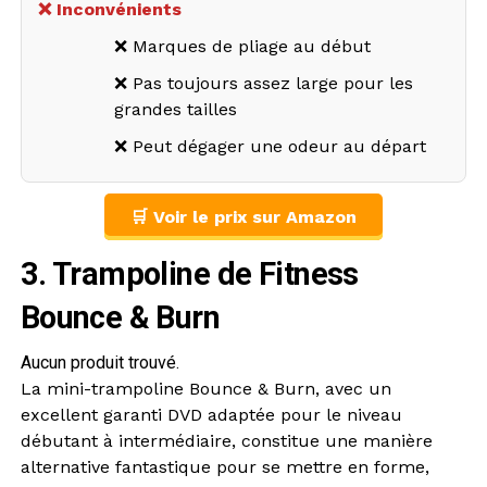
❌ Inconvénients
❌ Marques de pliage au début
❌ Pas toujours assez large pour les
grandes tailles
❌ Peut dégager une odeur au départ
🛒 Voir le prix sur Amazon
3. Trampoline de Fitness
Bounce & Burn
Aucun produit trouvé.
La mini-trampoline Bounce & Burn, avec un
excellent garanti DVD adaptée pour le niveau
débutant à intermédiaire, constitue une manière
alternative fantastique pour se mettre en forme,