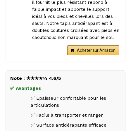
il fournit le plus résistant rebond à
faible impact et apporte le support
idéal à vos pieds et chevilles lors des
sauts. Notre tapis antidérapant est à
doubles coutures croisées avec pieds en
caoutchouc non marquant pour le sol.
Acheter sur Amazon
Note : ★★★★½ 4.6/5
✅ Avantages
✅ Épaisseur confortable pour les
articulations
✅ Facile à transporter et ranger
✅ Surface antidérapante efficace