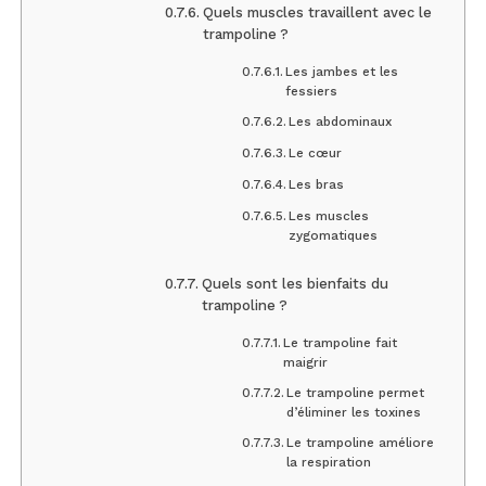
Quels muscles travaillent avec le
trampoline ?
Les jambes et les
fessiers
Les abdominaux
Le cœur
Les bras
Les muscles
zygomatiques
Quels sont les bienfaits du
trampoline ?
Le trampoline fait
maigrir
Le trampoline permet
d’éliminer les toxines
Le trampoline améliore
la respiration