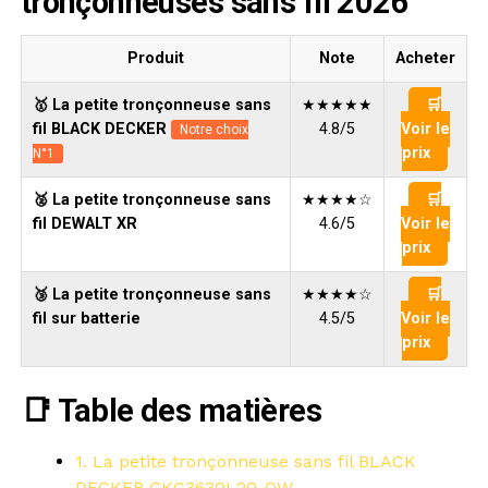
tronçonneuses sans fil 2026
Produit
Note
Acheter
🥇 La petite tronçonneuse sans
★★★★★
🛒
fil BLACK DECKER
4.8/5
Voir le
Notre choix
prix
N°1
🥈 La petite tronçonneuse sans
★★★★☆
🛒
fil DEWALT XR
4.6/5
Voir le
prix
🥉 La petite tronçonneuse sans
★★★★☆
🛒
fil sur batterie
4.5/5
Voir le
prix
📑 Table des matières
1. La petite tronçonneuse sans fil BLACK
DECKER GKC3630L20-QW