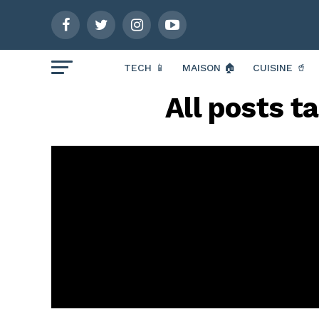
TECH 📱
MAISON 🏠
CUISINE 🥤
All posts t