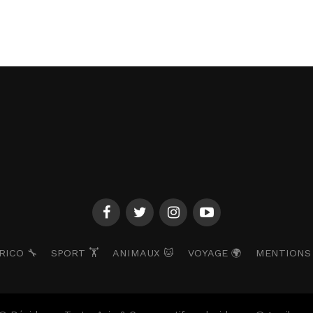
RICO 🔧
SPORT 🏋️
ANIMAUX 🐱
VOYAGE 🌍
MENTIONS