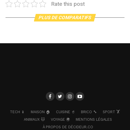
Rate this post
PLUS DE COMPARATIFS
TECH 📱
MAISON 🏠
CUISINE 🥤
BRICO 🔧
SPORT 🏋️
ANIMAUX 🐱
VOYAGE 🌍
MENTIONS LÉGALES
À PROPOS DE DÉCIDEUR.CO