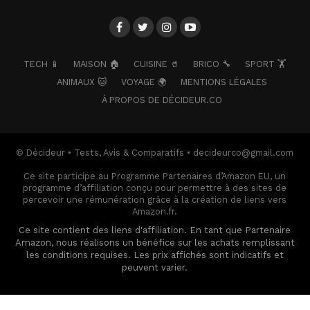
TECH 📱
MAISON 🏠
CUISINE 🥤
BRICO 🔧
SPORT 🏋️
ANIMAUX 🐱
VOYAGE 🌍
MENTIONS LÉGALES
À PROPOS DE DÉCIDEUR.CO
© Décideur • Tests, Avis & Comparatifs • decideurco@gmail.com
Ce site participe au Programme Partenaires d’Amazon EU, un
programme d’affiliation conçu pour permettre à des sites de
percevoir une rémunération grâce à la création de liens vers
Amazon.fr.
Ce site contient des liens d'affiliation. En tant que Partenaire
Amazon, nous réalisons un bénéfice sur les achats remplissant
les conditions requises. Les prix affichés sont indicatifs et
peuvent varier.