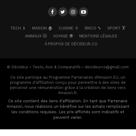
TECH 📱
MAISON 🏠
CUISINE 🥤
BRICO 🔧
SPORT 🏋️
ANIMAUX 🐱
VOYAGE 🌍
MENTIONS LÉGALES
À PROPOS DE DÉCIDEUR.CO
© Décideur • Tests, Avis & Comparatifs • decideurco@gmail.com
Ce site participe au Programme Partenaires d’Amazon EU, un
programme d’affiliation conçu pour permettre à des sites de
percevoir une rémunération grâce à la création de liens vers
Amazon.fr.
Ce site contient des liens d'affiliation. En tant que Partenaire
Amazon, nous réalisons un bénéfice sur les achats remplissant
les conditions requises. Les prix affichés sont indicatifs et
peuvent varier.