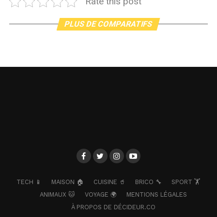
Rate this post
PLUS DE COMPARATIFS
TECH 📱
MAISON 🏠
CUISINE 🥤
BRICO 🔧
SPORT 🏋️
ANIMAUX 🐱
VOYAGE 🌍
MENTIONS LÉGALES
À PROPOS DE DÉCIDEUR.CO