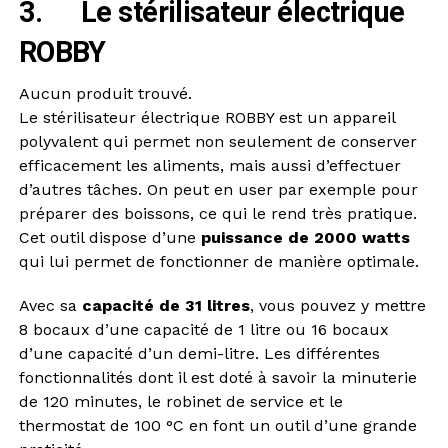
3. Le stérilisateur électrique
ROBBY
Aucun produit trouvé.
Le stérilisateur électrique ROBBY est un appareil
polyvalent qui permet non seulement de conserver
efficacement les aliments, mais aussi d’effectuer
d’autres tâches. On peut en user par exemple pour
préparer des boissons, ce qui le rend très pratique.
Cet outil dispose d’une
puissance de 2000 watts
qui lui permet de fonctionner de manière optimale.
Avec sa
capacité de 31 litres
, vous pouvez y mettre
8 bocaux d’une capacité de 1 litre ou 16 bocaux
d’une capacité d’un demi-litre. Les différentes
fonctionnalités dont il est doté à savoir la minuterie
de 120 minutes, le robinet de service et le
thermostat de 100 °C en font un outil d’une grande