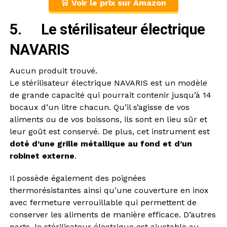
🛒 Voir le prix sur Amazon
5. Le stérilisateur électrique
NAVARIS
Aucun produit trouvé.
Le stérilisateur électrique NAVARIS est un modèle
de grande capacité qui pourrait contenir jusqu’à 14
bocaux d’un litre chacun. Qu’il s’agisse de vos
aliments ou de vos boissons, ils sont en lieu sûr et
leur goût est conservé. De plus, cet instrument est
doté d’une grille métallique au fond et d’un
robinet externe
.
Il possède également des poignées
thermorésistantes ainsi qu’une couverture en inox
avec fermeture verrouillable qui permettent de
conserver les aliments de manière efficace. D’autres
parts, le stérilisateur électrique est ajustable au