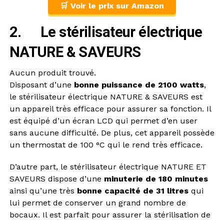
🛒 Voir le prix sur Amazon
2. Le stérilisateur électrique
NATURE & SAVEURS
Aucun produit trouvé.
Disposant d’une
bonne puissance de 2100 watts
,
le stérilisateur électrique NATURE & SAVEURS est
un appareil très efficace pour assurer sa fonction. Il
est équipé d’un écran LCD qui permet d’en user
sans aucune difficulté. De plus, cet appareil possède
un thermostat de 100 °C qui le rend très efficace.
D’autre part, le stérilisateur électrique NATURE ET
SAVEURS dispose d’une
minuterie de 180 minutes
ainsi qu’une très
bonne capacité de 31 litres
qui
lui permet de conserver un grand nombre de
bocaux. Il est parfait pour assurer la stérilisation de