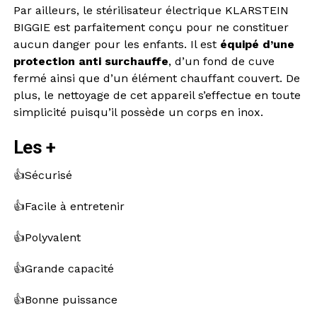
Par ailleurs, le stérilisateur électrique KLARSTEIN
BIGGIE est parfaitement conçu pour ne constituer
aucun danger pour les enfants. Il est
équipé d’une
protection anti surchauffe
, d’un fond de cuve
fermé ainsi que d’un élément chauffant couvert. De
plus, le nettoyage de cet appareil s’effectue en toute
simplicité puisqu’il possède un corps en inox.
Les +
👍Sécurisé
👍Facile à entretenir
👍Polyvalent
👍Grande capacité
👍Bonne puissance