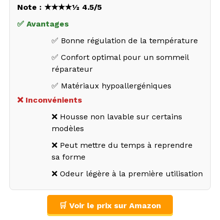
Note : ★★★★½ 4.5/5
✅ Avantages
✅ Bonne régulation de la température
✅ Confort optimal pour un sommeil
réparateur
✅ Matériaux hypoallergéniques
❌ Inconvénients
❌ Housse non lavable sur certains
modèles
❌ Peut mettre du temps à reprendre
sa forme
❌ Odeur légère à la première utilisation
🛒 Voir le prix sur Amazon