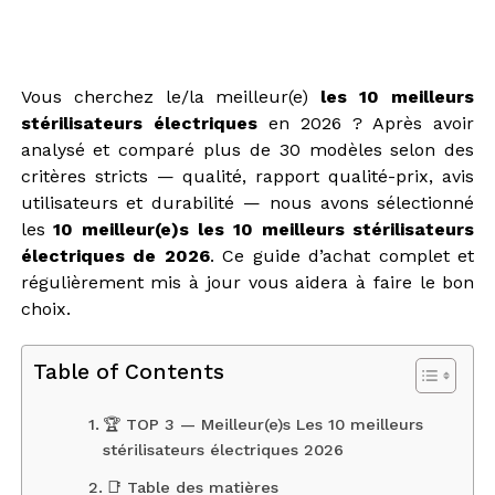
Vous cherchez le/la meilleur(e)
les 10 meilleurs
stérilisateurs électriques
en 2026 ? Après avoir
analysé et comparé plus de 30 modèles selon des
critères stricts — qualité, rapport qualité-prix, avis
utilisateurs et durabilité — nous avons sélectionné
les
10 meilleur(e)s les 10 meilleurs stérilisateurs
électriques de 2026
. Ce guide d’achat complet et
régulièrement mis à jour vous aidera à faire le bon
choix.
Table of Contents
🏆 TOP 3 — Meilleur(e)s Les 10 meilleurs
stérilisateurs électriques 2026
📑 Table des matières