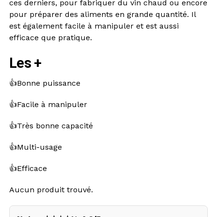
ces derniers, pour fabriquer du vin chaud ou encore
pour préparer des aliments en grande quantité. Il
est également facile à manipuler et est aussi
efficace que pratique.
Les +
👍Bonne puissance
👍Facile à manipuler
👍Très bonne capacité
👍Multi-usage
👍Efficace
Aucun produit trouvé.