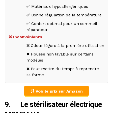
✅ Matériaux hypoallergéniques
✅ Bonne régulation de la température
✅ Confort optimal pour un sommeil
réparateur
❌ Inconvénients
❌ Odeur légère à la première utilisation
❌ Housse non lavable sur certains
modèles
❌ Peut mettre du temps à reprendre
sa forme
🛒 Voir le prix sur Amazon
9. Le stérilisateur électrique