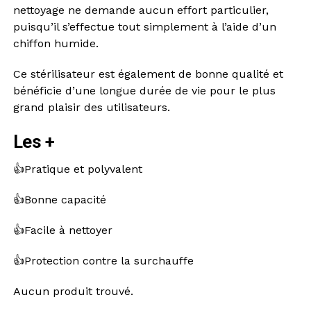
nettoyage ne demande aucun effort particulier,
puisqu’il s’effectue tout simplement à l’aide d’un
chiffon humide.
Ce stérilisateur est également de bonne qualité et
bénéficie d’une longue durée de vie pour le plus
grand plaisir des utilisateurs.
Les +
👍Pratique et polyvalent
👍Bonne capacité
👍Facile à nettoyer
👍Protection contre la surchauffe
Aucun produit trouvé.