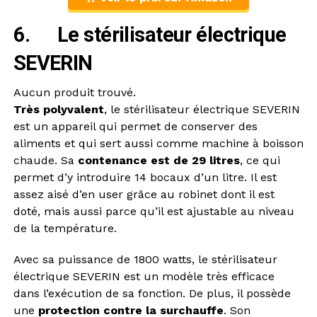
6. Le stérilisateur électrique
SEVERIN
Aucun produit trouvé.
Très polyvalent
, le stérilisateur électrique SEVERIN
est un appareil qui permet de conserver des
aliments et qui sert aussi comme machine à boisson
chaude. Sa
contenance est de 29 litres
, ce qui
permet d’y introduire 14 bocaux d’un litre. Il est
assez aisé d’en user grâce au robinet dont il est
doté, mais aussi parce qu’il est ajustable au niveau
de la température.
Avec sa puissance de 1800 watts, le stérilisateur
électrique SEVERIN est un modèle très efficace
dans l’exécution de sa fonction. De plus, il possède
une
protection contre la surchauffe
. Son