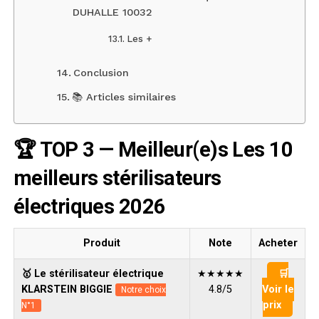
DUHALLE 10032
Les +
Conclusion
📚 Articles similaires
🏆 TOP 3 — Meilleur(e)s Les 10
meilleurs stérilisateurs
électriques 2026
Produit
Note
Acheter
🥇 Le stérilisateur électrique
★★★★★
🛒
KLARSTEIN BIGGIE
4.8/5
Voir le
Notre choix
prix
N°1