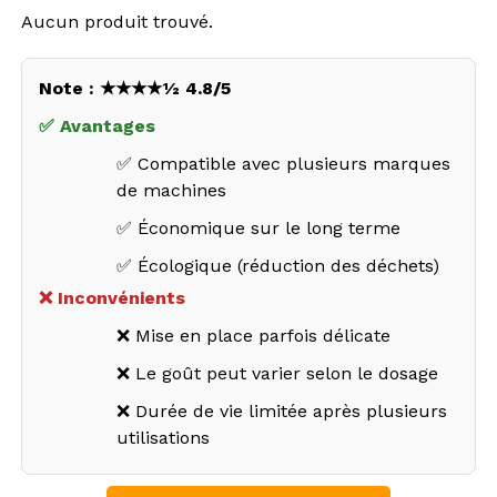
Aucun produit trouvé.
Note : ★★★★½ 4.8/5
✅ Avantages
✅ Compatible avec plusieurs marques
de machines
✅ Économique sur le long terme
✅ Écologique (réduction des déchets)
❌ Inconvénients
❌ Mise en place parfois délicate
❌ Le goût peut varier selon le dosage
❌ Durée de vie limitée après plusieurs
utilisations