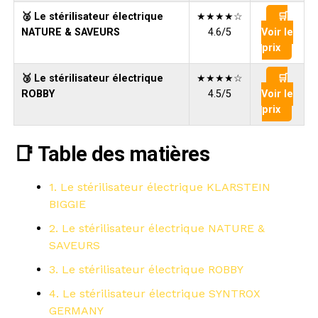
🥈 Le stérilisateur électrique
★★★★☆
🛒
NATURE & SAVEURS
4.6/5
Voir le
prix
🥉 Le stérilisateur électrique
★★★★☆
🛒
ROBBY
4.5/5
Voir le
prix
📑 Table des matières
1. Le stérilisateur électrique KLARSTEIN
BIGGIE
2. Le stérilisateur électrique NATURE &
SAVEURS
3. Le stérilisateur électrique ROBBY
4. Le stérilisateur électrique SYNTROX
GERMANY