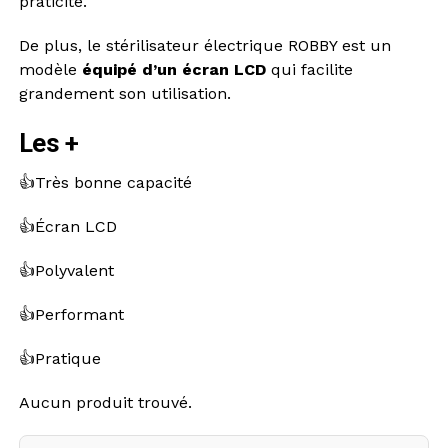
praticité.
De plus, le stérilisateur électrique ROBBY est un
modèle
équipé d’un écran LCD
qui facilite
grandement son utilisation.
Les +
👍Très bonne capacité
👍Écran LCD
👍Polyvalent
👍Performant
👍Pratique
Aucun produit trouvé.