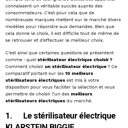
connaissent un véritable succès auprès des
consommateurs. C’est pour cela que de
nombreuses marques mettent sur le marché divers
modèles pour répondre aux demandes. Bien que
cela donne le choix, il est difficile tout de même de
se retrouver et d’effectuer le meilleur choix.
C’est ainsi que certaines questions se présentent
comme : quel
stérilisateur électrique choisir
?
Comment choisir
un stérilisateur électrique
? Ce
comparatif portant sur les
10 meilleurs
stérilisateurs électriques
est mis à votre
disposition pour vous faciliter la sélection et vous
permettre de choisir l’un des
meilleurs
stérilisateurs électriques
du marché.
1. Le stérilisateur électrique
KLARSTEIN BIGGIE