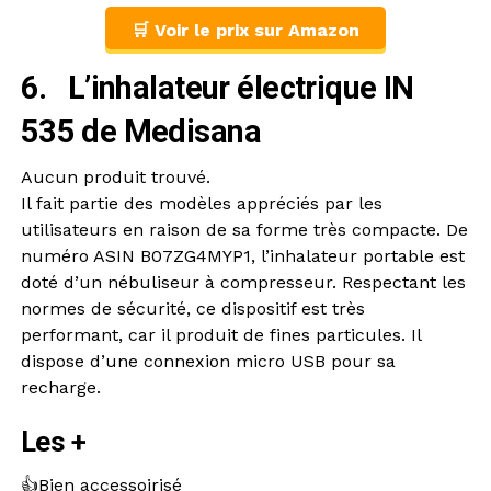
🛒 Voir le prix sur Amazon
6. L’inhalateur électrique IN
535 de Medisana
Aucun produit trouvé.
Il fait partie des modèles appréciés par les
utilisateurs en raison de sa forme très compacte. De
numéro ASIN B07ZG4MYP1, l’inhalateur portable est
doté d’un nébuliseur à compresseur. Respectant les
normes de sécurité, ce dispositif est très
performant, car il produit de fines particules. Il
dispose d’une connexion micro USB pour sa
recharge.
Les +
👍Bien accessoirisé