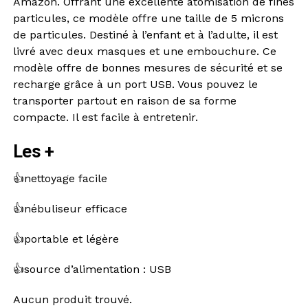
Amazon. Offrant une excellente atomisation de fines
particules, ce modèle offre une taille de 5 microns
de particules. Destiné à l’enfant et à l’adulte, il est
livré avec deux masques et une embouchure. Ce
modèle offre de bonnes mesures de sécurité et se
recharge grâce à un port USB. Vous pouvez le
transporter partout en raison de sa forme
compacte. Il est facile à entretenir.
Les +
👍nettoyage facile
👍nébuliseur efficace
👍portable et légère
👍source d’alimentation : USB
Aucun produit trouvé.