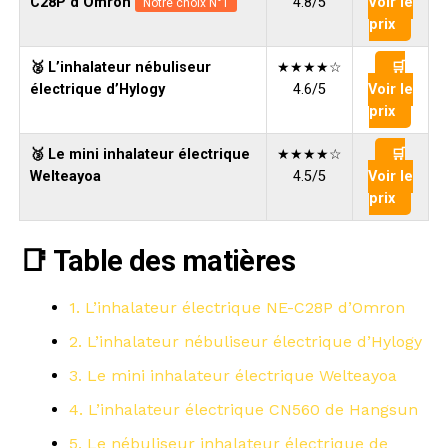
C28P d’Omron
4.8/5
Voir le
Notre choix N°1
prix
🥈 L’inhalateur nébuliseur
★★★★☆
🛒
électrique d’Hylogy
4.6/5
Voir le
prix
🥉 Le mini inhalateur électrique
★★★★☆
🛒
Welteayoa
4.5/5
Voir le
prix
📑 Table des matières
1. L’inhalateur électrique NE-C28P d’Omron
2. L’inhalateur nébuliseur électrique d’Hylogy
3. Le mini inhalateur électrique Welteayoa
4. L’inhalateur électrique CN560 de Hangsun
5. Le nébuliseur inhalateur électrique de