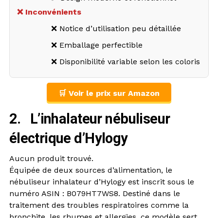
❌ Inconvénients
❌ Notice d’utilisation peu détaillée
❌ Emballage perfectible
❌ Disponibilité variable selon les coloris
🛒 Voir le prix sur Amazon
2. L’inhalateur nébuliseur
électrique d’Hylogy
Aucun produit trouvé.
Équipée de deux sources d’alimentation, le
nébuliseur inhalateur d’Hylogy est inscrit sous le
numéro ASIN : B079HT7WS8. Destiné dans le
traitement des troubles respiratoires comme la
bronchite, les rhumes et allergies, ce modèle sert