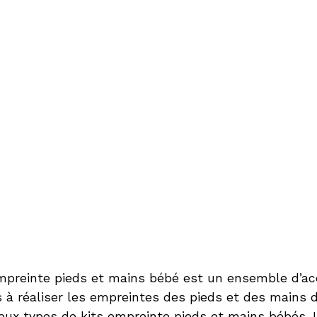
empreinte pieds et mains bébé est un ensemble d’ac
 à réaliser les empreintes des pieds et des mains de
eux types de kits empreinte pieds et mains bébés. I