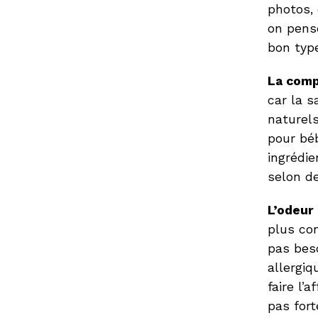
photos, 
on pense
bon typ
La comp
car la s
naturels
pour béb
ingrédie
selon d
L’odeur
plus co
pas beso
allergiq
faire l’a
pas fort