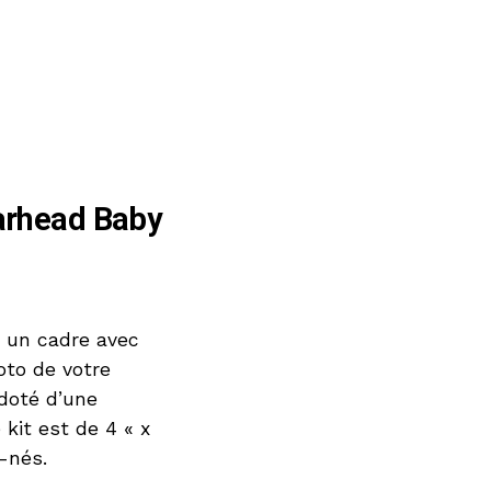
earhead Baby
i un cadre avec
oto de votre
 doté d’une
kit est de 4 « x
-nés.