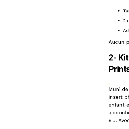
Ta
2 
Ad
Aucun p
2- Ki
Print
Muni de 
insert p
enfant e
accroche
6 ». Ave