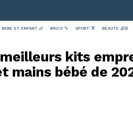
BEBE ET ENFANT 👶
BRICO 🔧
SPORT 🏋️
BEAUTE 💇🏼
 meilleurs kits empr
et mains bébé de 20