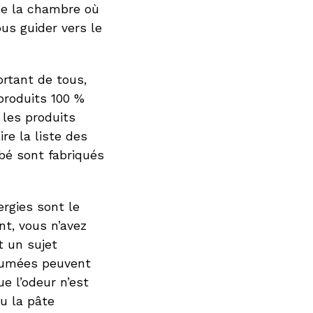
 de la chambre où
us guider vers le
ortant de tous,
 produits 100 %
 les produits
ire la liste des
bé sont fabriqués
ergies sont le
t, vous n’avez
t un sujet
rfumées peuvent
que l’odeur n’est
ou la pâte