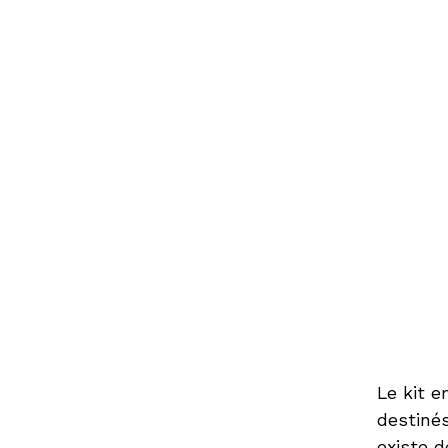
Le kit 
destinés
existe d