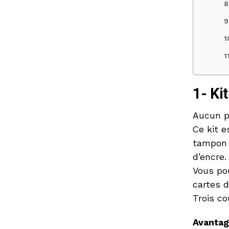
1- Ki
Aucun p
Ce kit 
tampon f
d’encre.
Vous po
cartes d
Trois co
Avanta