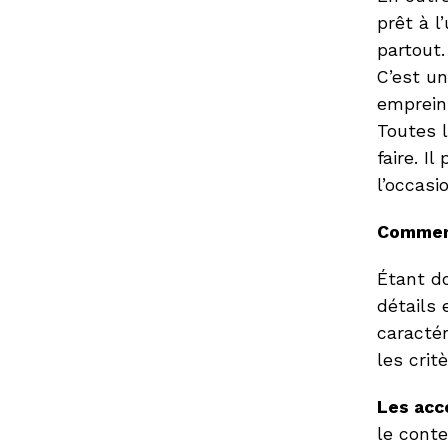
prêt à 
partout.
C’est un
emprein
Toutes 
faire. I
l’occasi
Comment
Étant do
détails 
caractér
les crit
Les acc
le conte