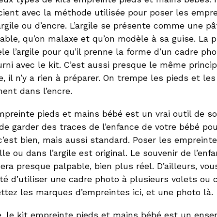
cient avec la méthode utilisée pour poser les emprei
’argile ou d’encre. L’argile se présente comme une p
able, qu’on malaxe et qu’on modèle à sa guise. La 
e l’argile pour qu’il prenne la forme d’un cadre pho
rni avec le kit. C’est aussi presque le même princip
, il n’y a rien à préparer. On trempe les pieds et l
ent dans l’encre.
mpreinte pieds et mains bébé est un vrai outil de sou
e garder des traces de l’enfance de votre bébé pou
’est bien, mais aussi standard. Poser les empreint
lle ou dans l’argile est original. Le souvenir de l’enf
era presque palpable, bien plus réel. D’ailleurs, vou
ité d’utiliser une cadre photo à plusieurs volets ou c
tez les marques d’empreintes ici, et une photo là.
, le kit empreinte pieds et mains bébé est un ensem