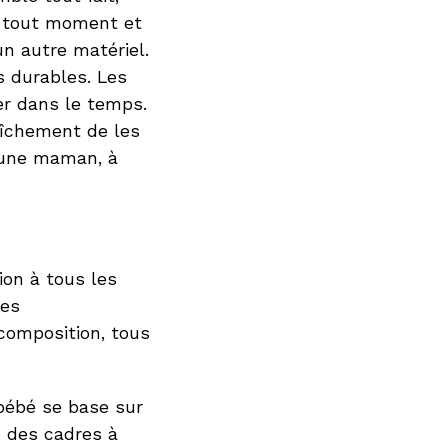
à tout moment et
un autre matériel.
s durables. Les
er dans le temps.
aîchement de les
jeune maman, à
ion à tous les
ues
 composition, tous
 bébé se base sur
c des cadres à