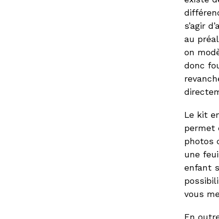
différen
s’agir d
au préal
on modèl
donc fou
revanche
directem
Le kit e
permet d
photos c
une feui
enfant s
possibil
vous met
En outre