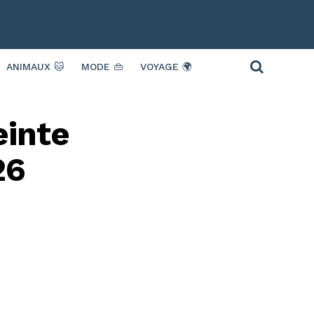
ANIMAUX 🐱
MODE 👜
VOYAGE 🌍
einte
26