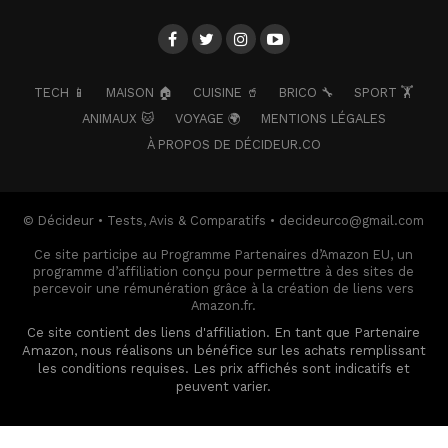
TECH 📱
MAISON 🏠
CUISINE 🥤
BRICO 🔧
SPORT 🏋️
ANIMAUX 🐱
VOYAGE 🌍
MENTIONS LÉGALES
À PROPOS DE DÉCIDEUR.CO
© Décideur • Tests, Avis & Comparatifs • decideurco@gmail.com
Ce site participe au Programme Partenaires d’Amazon EU, un
programme d’affiliation conçu pour permettre à des sites de
percevoir une rémunération grâce à la création de liens vers
Amazon.fr.
Ce site contient des liens d'affiliation. En tant que Partenaire
Amazon, nous réalisons un bénéfice sur les achats remplissant
les conditions requises. Les prix affichés sont indicatifs et
peuvent varier.