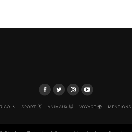
RICO 🔧
SPORT 🏋️
ANIMAUX 🐱
VOYAGE 🌍
MENTIONS