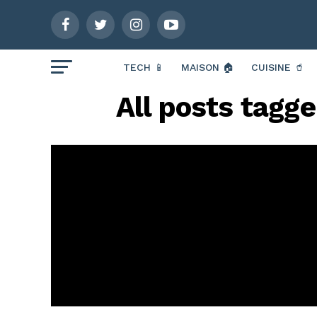
TECH 📱
MAISON 🏠
CUISINE 🥤
All posts tagge