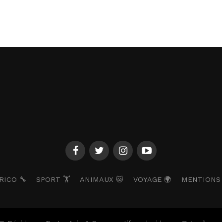
RICO 🔧
SPORT 🏋️
ANIMAUX 🐱
VOYAGE 🌍
MENTIONS