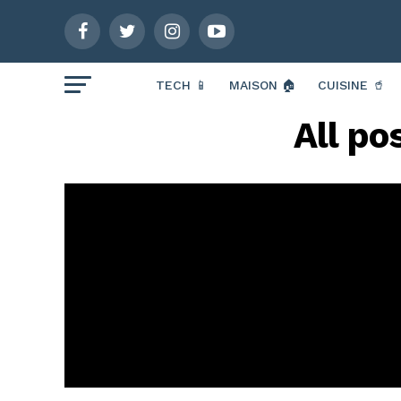
TECH 📱
MAISON 🏠
CUISINE 🥤
All po