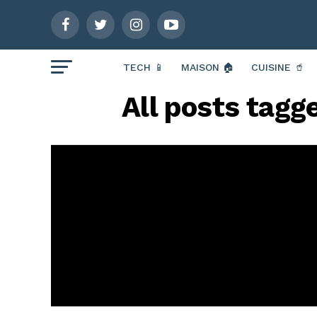
TECH 📱
MAISON 🏠
CUISINE 🥤
All posts tagg