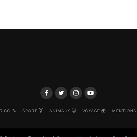
RICO 🔧
SPORT 🏋️
ANIMAUX 🐱
VOYAGE 🌍
MENTIONS