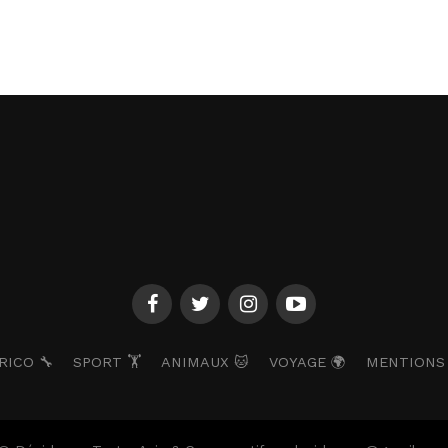
RICO 🔧
SPORT 🏋️
ANIMAUX 🐱
VOYAGE 🌍
MENTIONS