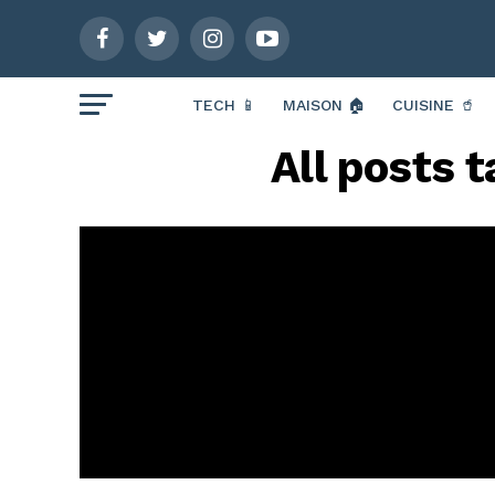
TECH 📱
MAISON 🏠
CUISINE 🥤
All posts t