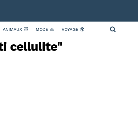
ANIMAUX 🐱
MODE 👜
VOYAGE 🌍
i cellulite"