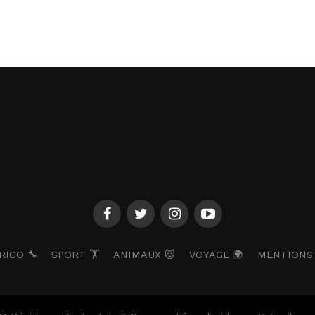
RICO 🔧
SPORT 🏋️
ANIMAUX 🐱
VOYAGE 🌍
MENTIONS