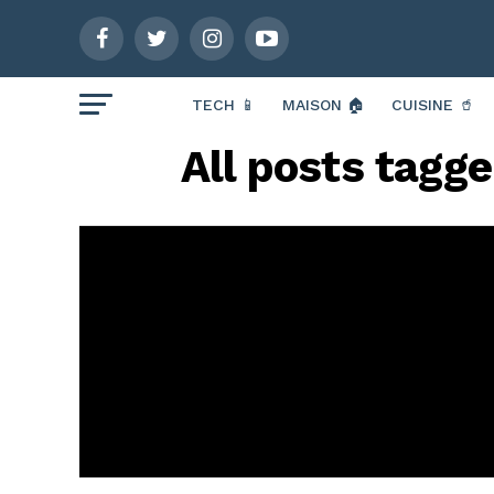
TECH 📱
MAISON 🏠
CUISINE 🥤
All posts tagge