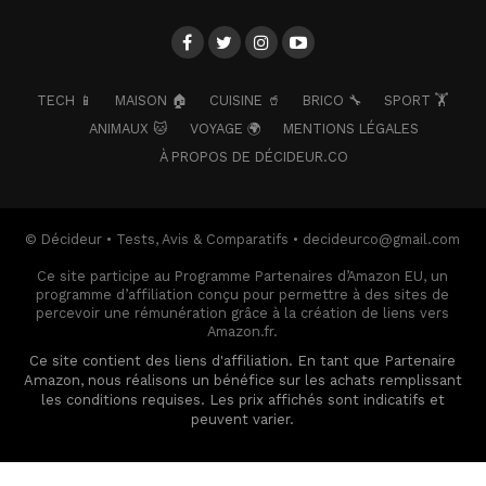
TECH 📱
MAISON 🏠
CUISINE 🥤
BRICO 🔧
SPORT 🏋️
ANIMAUX 🐱
VOYAGE 🌍
MENTIONS LÉGALES
À PROPOS DE DÉCIDEUR.CO
© Décideur • Tests, Avis & Comparatifs • decideurco@gmail.com
Ce site participe au Programme Partenaires d’Amazon EU, un
programme d’affiliation conçu pour permettre à des sites de
percevoir une rémunération grâce à la création de liens vers
Amazon.fr.
Ce site contient des liens d'affiliation. En tant que Partenaire
Amazon, nous réalisons un bénéfice sur les achats remplissant
les conditions requises. Les prix affichés sont indicatifs et
peuvent varier.