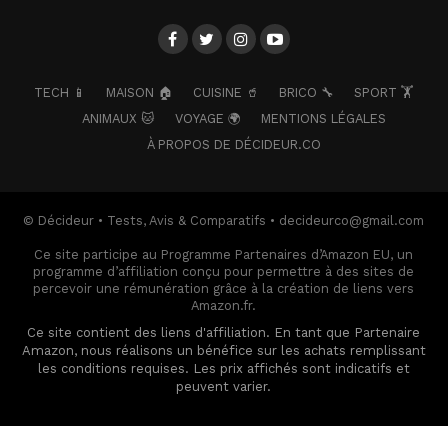
TECH 📱
MAISON 🏠
CUISINE 🥤
BRICO 🔧
SPORT 🏋️
ANIMAUX 🐱
VOYAGE 🌍
MENTIONS LÉGALES
À PROPOS DE DÉCIDEUR.CO
© Décideur • Tests, Avis & Comparatifs • decideurco@gmail.com
Ce site participe au Programme Partenaires d’Amazon EU, un
programme d’affiliation conçu pour permettre à des sites de
percevoir une rémunération grâce à la création de liens vers
Amazon.fr.
Ce site contient des liens d'affiliation. En tant que Partenaire
Amazon, nous réalisons un bénéfice sur les achats remplissant
les conditions requises. Les prix affichés sont indicatifs et
peuvent varier.