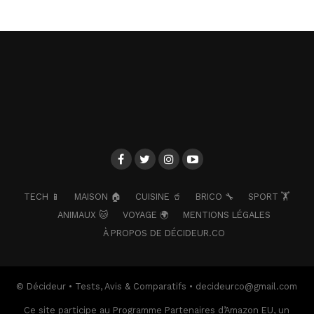
TECH 📱
MAISON 🏠
CUISINE 🥤
BRICO 🔧
SPORT 🏋️
ANIMAUX 🐱
VOYAGE 🌍
MENTIONS LÉGALES
À PROPOS DE DÉCIDEUR.CO
© Décideur • Tests, Avis & Comparatifs • decideurco@gmail.com
Ce site participe au Programme Partenaires d’Amazon EU, un